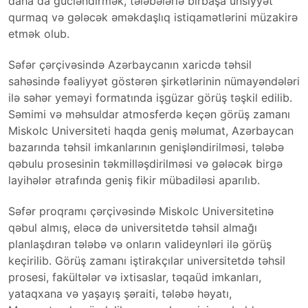
daha da gücləndirmək, tələbələrlə birbaşa ünsiyyət
qurmaq və gələcək əməkdaşlıq istiqamətlərini müzakirə
etmək olub.
Səfər çərçivəsində Azərbaycanın xaricdə təhsil
sahəsində fəaliyyət göstərən şirkətlərinin nümayəndələri
ilə səhər yeməyi formatında işgüzar görüş təşkil edilib.
Səmimi və məhsuldar atmosferdə keçən görüş zamanı
Miskolc Universiteti haqda geniş məlumat, Azərbaycan
bazarında təhsil imkanlarının genişləndirilməsi, tələbə
qəbulu prosesinin təkmilləşdirilməsi və gələcək birgə
layihələr ətrafında geniş fikir mübadiləsi aparılıb.
Səfər proqramı çərçivəsində Miskolc Universitetinə
qəbul almış, eləcə də universitetdə təhsil almağı
planlaşdıran tələbə və onların valideynləri ilə görüş
keçirilib. Görüş zamanı iştirakçılar universitetdə təhsil
prosesi, fakültələr və ixtisaslar, təqaüd imkanları,
yataqxana və yaşayış şəraiti, tələbə həyatı,