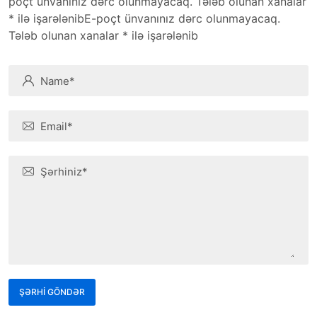
poçt ünvanınız dərc olunmayacaq. Tələb olunan xanalar
* ilə işarələnibE-poçt ünvanınız dərc olunmayacaq.
Tələb olunan xanalar * ilə işarələnib
ŞƏRHİ GÖNDƏR