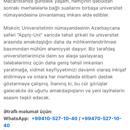
Macarıstanda gündəlik yaşam, həmçinin qəbuldan
sonrakı mərhələlərlə bağlı suallarını birbaşa universitet
nümayəndəsinə ünvanlamaq imkanı əldə ediblər.
Miskolc Universitetinin nümayəndəsinin Azərbaycana
səfəri "Apply-Uni" xaricdə təhsil şirkəti ilə universitet
arasında əməkdaşlığın daha da möhkəmləndirilməsi
baxımından mühüm əhəmiyyət daşıyır. Biz tərəfdaş
universitetlərimizlə daim sıx əlaqə saxlayaraq
tələbələrimiz üçün daha geniş təhsil imkanları
yaratmağa, xidmət keyfiyyətimizi davamlı olaraq inkişaf
etdirməyə və onlara hər mərhələdə etibarlı dəstək
göstərməyə çalışırıq. İnanırıq ki, bu cür görüşlər
gələcəkdə də uğurlu əməkdaşlıqların və yeni layihələrin
əsasını təşkil edəcək.
Ətraflı məlumat üçün:
WhatsApp:
+99410-527-10-40
/
+99470-527-10-
40