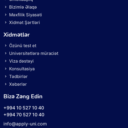
Bizimlə Əlaqə
Məxfilik Siyasəti
Xidmət Şərtləri
Xidmətlər
Özünü test et
Universitetlərə müraciət
Viza dəstəyi
Konsultasiya
Tədbirlər
Xəbərlər
Bizə Zəng Edin
+994 10 527 10 40
+994 70 527 10 40
info@apply-uni.com