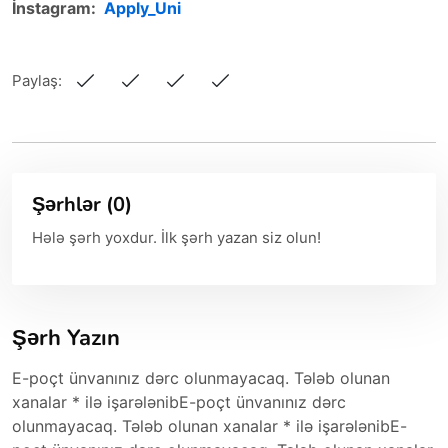
İnstagram:
Apply_Uni
Paylaş:
Şərhlər (0)
Hələ şərh yoxdur. İlk şərh yazan siz olun!
Şərh Yazın
E-poçt ünvanınız dərc olunmayacaq. Tələb olunan
xanalar * ilə işarələnibE-poçt ünvanınız dərc
olunmayacaq. Tələb olunan xanalar * ilə işarələnibE-