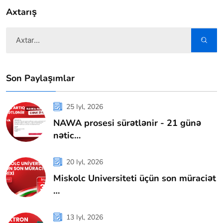
Axtarış
Son Paylaşımlar
25 Iyl, 2026
NAWA prosesi sürətlənir - 21 günə
nətic…
20 Iyl, 2026
Miskolc Universiteti üçün son müraciət
…
13 Iyl, 2026