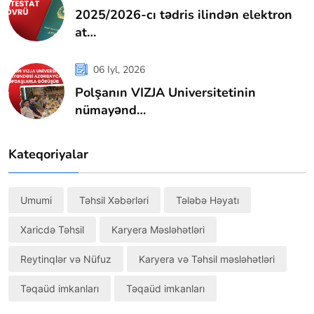
2025/2026-cı tədris ilindən elektron
at…
06 Iyl, 2026
Polşanın VIZJA Universitetinin
nümayənd…
Kateqoriyalar
Umumi
Təhsil Xəbərləri
Tələbə Həyatı
Xaricdə Təhsil
Karyera Məsləhətləri
Reytinqlər və Nüfuz
Karyera və Təhsil məsləhətləri
Təqaüd imkanları
Təqaüd imkanları