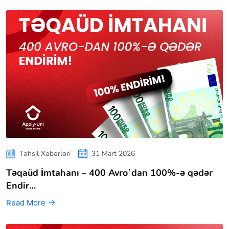
Təhsil Xəbərləri
31 Mart 2026
Təqaüd İmtahanı – 400 Avro`dan 100%-ə qədər
Endir…
Read More