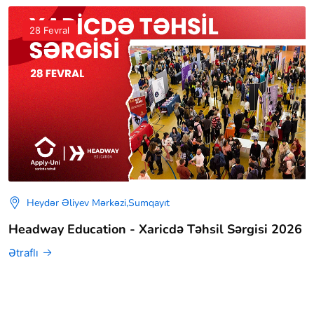
28 Fevral
Heydər Əliyev Mərkəzi,Sumqayıt
Headway Education - Xaricdə Təhsil Sərgisi 2026
Ətraflı