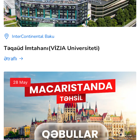
InterContinental Baku
Təqaüd İmtahanı(VİZJA Universiteti)
Ətraflı
28 May