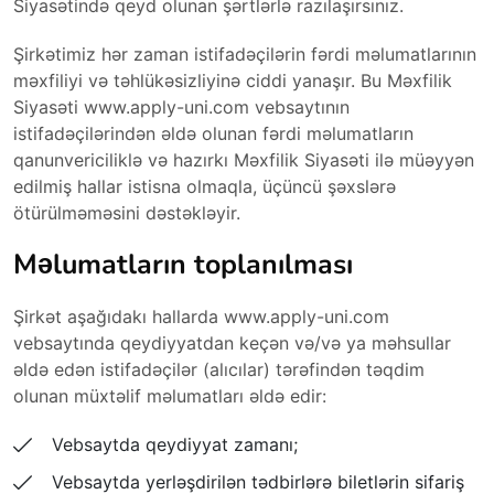
Siyasətində qeyd olunan şərtlərlə razılaşırsınız.
Şirkətimiz hər zaman istifadəçilərin fərdi məlumatlarının
məxfiliyi və təhlükəsizliyinə ciddi yanaşır. Bu Məxfilik
Siyasəti www.apply-uni.com vebsaytının
istifadəçilərindən əldə olunan fərdi məlumatların
qanunvericiliklə və hazırkı Məxfilik Siyasəti ilə müəyyən
edilmiş hallar istisna olmaqla, üçüncü şəxslərə
ötürülməməsini dəstəkləyir.
Məlumatların toplanılması
Şirkət aşağıdakı hallarda www.apply-uni.com
vebsaytında qeydiyyatdan keçən və/və ya məhsullar
əldə edən istifadəçilər (alıcılar) tərəfindən təqdim
olunan müxtəlif məlumatları əldə edir:
Vebsaytda qeydiyyat zamanı;
Vebsaytda yerləşdirilən tədbirlərə biletlərin sifariş