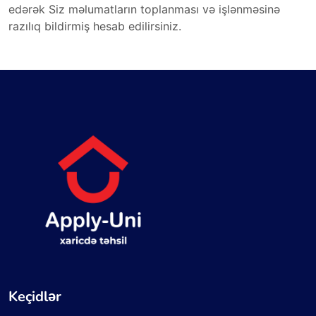
edərək Siz məlumatların toplanması və işlənməsinə
razılıq bildirmiş hesab edilirsiniz.
Keçidlər