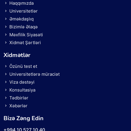
Haqqımızda
Universitetlər
Əməkdaşlıq
Bizimlə Əlaqə
Məxfilik Siyasəti
Xidmət Şərtləri
Xidmətlər
Özünü test et
Universitetlərə müraciət
Viza dəstəyi
Konsultasiya
Tədbirlər
Xəbərlər
Bizə Zəng Edin
+994 10 527 10 40