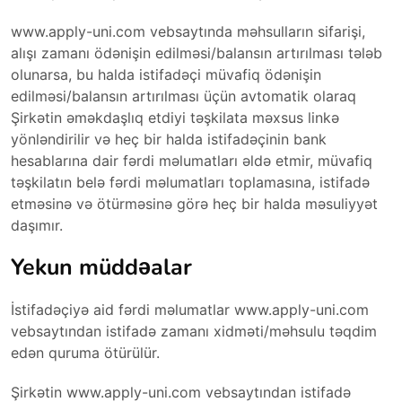
www.apply-uni.com vebsaytında məhsulların sifarişi,
alışı zamanı ödənişin edilməsi/balansın artırılması tələb
olunarsa, bu halda istifadəçi müvafiq ödənişin
edilməsi/balansın artırılması üçün avtomatik olaraq
Şirkətin əməkdaşlıq etdiyi təşkilata məxsus linkə
yönləndirilir və heç bir halda istifadəçinin bank
hesablarına dair fərdi məlumatları əldə etmir, müvafiq
təşkilatın belə fərdi məlumatları toplamasına, istifadə
etməsinə və ötürməsinə görə heç bir halda məsuliyyət
daşımır.
Yekun müddəalar
İstifadəçiyə aid fərdi məlumatlar www.apply-uni.com
vebsaytından istifadə zamanı xidməti/məhsulu təqdim
edən quruma ötürülür.
Şirkətin www.apply-uni.com vebsaytından istifadə