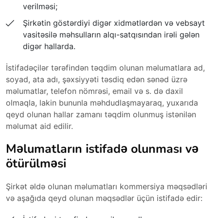
verilməsi;
Şirkətin göstərdiyi digər xidmətlərdən və vebsayt
vasitəsilə məhsulların alqı-satqısından irəli gələn
digər hallarda.
İstifadəçilər tərəfindən təqdim olunan məlumatlara ad,
soyad, ata adı, şəxsiyyəti təsdiq edən sənəd üzrə
məlumatlar, telefon nömrəsi, email və s. də daxil
olmaqla, lakin bununla məhdudlaşmayaraq, yuxarıda
qeyd olunan hallar zamanı təqdim olunmuş istənilən
məlumat aid edilir.
Məlumatların istifadə olunması və
ötürülməsi
Şirkət əldə olunan məlumatları kommersiya məqsədləri
və aşağıda qeyd olunan məqsədlər üçün istifadə edir: