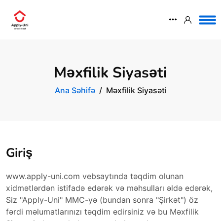
Məxfilik Siyasəti
Ana Səhifə
Məxfilik Siyasəti
Giriş
www.apply-uni.com vebsaytında təqdim olunan
xidmətlərdən istifadə edərək və məhsulları əldə edərək,
Siz "Apply-Uni" MMC-yə (bundan sonra "Şirkət") öz
fərdi məlumatlarınızı təqdim edirsiniz və bu Məxfilik