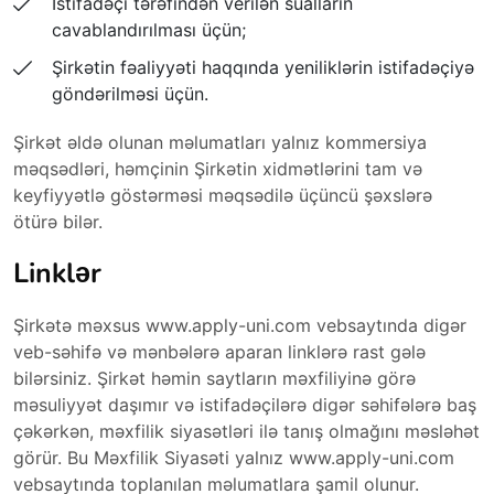
İstifadəçi tərəfindən verilən sualların
cavablandırılması üçün;
Şirkətin fəaliyyəti haqqında yeniliklərin istifadəçiyə
göndərilməsi üçün.
Şirkət əldə olunan məlumatları yalnız kommersiya
məqsədləri, həmçinin Şirkətin xidmətlərini tam və
keyfiyyətlə göstərməsi məqsədilə üçüncü şəxslərə
ötürə bilər.
Linklər
Şirkətə məxsus www.apply-uni.com vebsaytında digər
veb-səhifə və mənbələrə aparan linklərə rast gələ
bilərsiniz. Şirkət həmin saytların məxfiliyinə görə
məsuliyyət daşımır və istifadəçilərə digər səhifələrə baş
çəkərkən, məxfilik siyasətləri ilə tanış olmağını məsləhət
görür. Bu Məxfilik Siyasəti yalnız www.apply-uni.com
vebsaytında toplanılan məlumatlara şamil olunur.