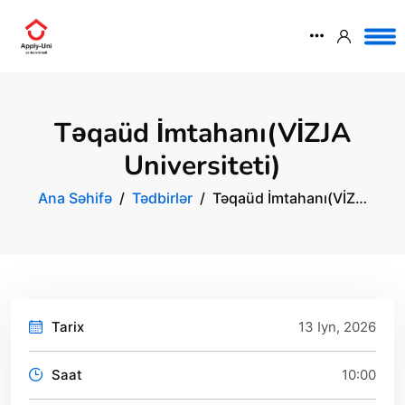
Təqaüd İmtahanı(VİZJA
Universiteti)
Ana Səhifə
Tədbirlər
Təqaüd İmtahanı(VİZ…
Tarix
13 Iyn, 2026
Saat
10:00