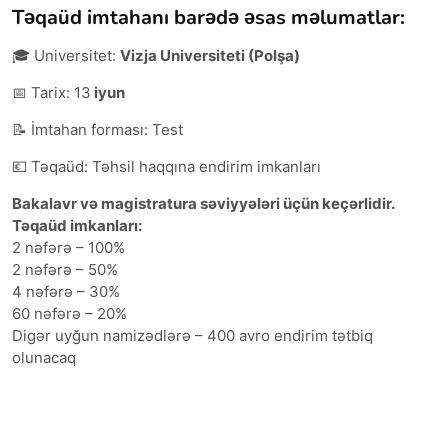
Təqaüd imtahanı barədə əsas məlumatlar:
🎓 Universitet:
Vizja Universiteti (Polşa)
📅 Tarix: 13
iyun
📝 İmtahan forması: Test
💶 Təqaüd: Təhsil haqqına endirim imkanları
Bakalavr və magistratura səviyyələri üçün keçərlidir.
Təqaüd imkanları:
2 nəfərə – 100%
2 nəfərə – 50%
4 nəfərə – 30%
60 nəfərə – 20%
Digər uyğun namizədlərə – 400 avro endirim tətbiq
olunacaq