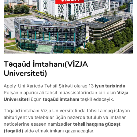
Təqaüd İmtahanı(VİZJA
Universiteti)
Apply-Uni Xaricdə Təhsil Şirkəti olaraq 13
iyun tarixində
Polşanın aparıcı ali təhsil müəssisələrindən biri olan
Vizja
Universiteti
üçün
təqaüd imtahanı
təşkil edəcəyik.
Təqaüd imtahanı Vizja Universitetində təhsil almaq istəyən
abituriyent və tələbələr üçün nəzərdə tutulub və imtahan
nəticələrinə əsasən namizədlər
təhsil haqqına güzəşt
(təqaüd)
əldə etmək imkanı qazanacaqlar.