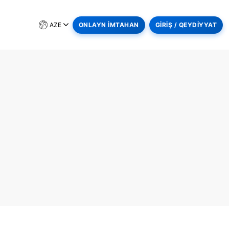
AZE
ONLAYN İMTAHAN
GİRİŞ / QEYDİYYAT