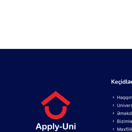
Keçidlə
Haqqım
Univers
Əməkda
Biziml
Məxfili