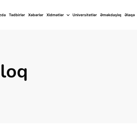
zda
Tədbirlər
Xəbərlər
Xidmətlər
Universitetlər
Əməkdaşlıq
Əlaqə
Bloq