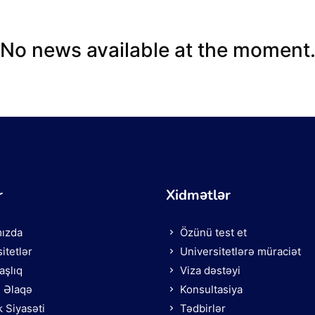
No news available at the moment
r
Xidmətlər
ızda
Özünü test et
itetlər
Universitetlərə müraciət
şlıq
Viza dəstəyi
ə Əlaqə
Konsultasiya
k Siyasəti
Tədbirlər