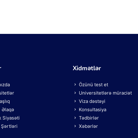
r
Xidmətlər
ızda
Özünü test et
itetlər
Universitetlərə müraciət
şlıq
Viza dəstəyi
ə Əlaqə
Konsultasiya
k Siyasəti
Tədbirlər
Şərtləri
Xəbərlər