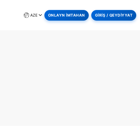
AZE
ONLAYN İMTAHAN
GİRİŞ / QEYDİYYAT