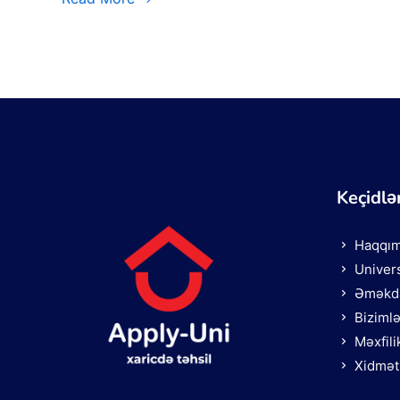
Keçidlə
Haqqım
Univers
Əməkda
Biziml
Məxfili
Xidmət 