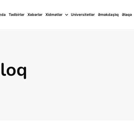
zda
Tədbirlər
Xəbərlər
Xidmətlər
Universitetlər
Əməkdaşlıq
Əlaqə
Bloq