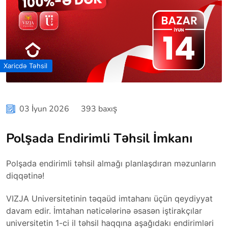
Xaricdə Təhsil
03 İyun 2026
393 baxış
Polşada Endirimli Təhsil İmkanı
Polşada endirimli təhsil almağı planlaşdıran məzunların
diqqətinə!
VIZJA Universitetinin təqaüd imtahanı üçün qeydiyyat
davam edir. İmtahan nəticələrinə əsasən iştirakçılar
universitetin 1-ci il təhsil haqqına aşağıdakı endirimləri