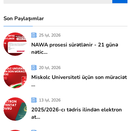
Son Paylaşımlar
25 Iyl, 2026
NAWA prosesi sürətlənir - 21 günə
nətic…
20 Iyl, 2026
Miskolc Universiteti üçün son müraciət
…
13 Iyl, 2026
2025/2026-cı tədris ilindən elektron
at…