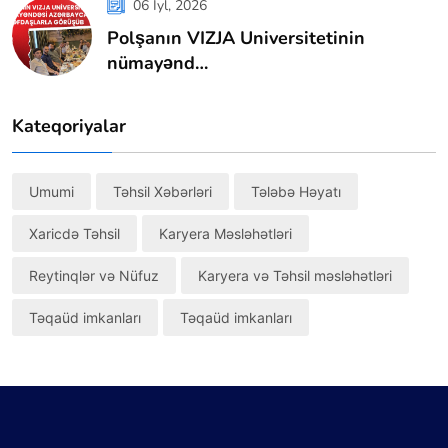
06 Iyl, 2026
Polşanın VIZJA Universitetinin
nümayənd…
Kateqoriyalar
Umumi
Təhsil Xəbərləri
Tələbə Həyatı
Xaricdə Təhsil
Karyera Məsləhətləri
Reytinqlər və Nüfuz
Karyera və Təhsil məsləhətləri
Təqaüd imkanları
Təqaüd imkanları