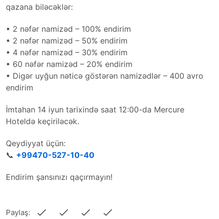
qazana biləcəklər:
• 2 nəfər namizəd – 100% endirim
• 2 nəfər namizəd – 50% endirim
• 4 nəfər namizəd – 30% endirim
• 60 nəfər namizəd – 20% endirim
• Digər uyğun nəticə göstərən namizədlər – 400 avro
endirim
İmtahan 14 iyun tarixində saat 12:00-da Mercure
Hoteldə keçiriləcək.
Qeydiyyat üçün:
📞
+99470-527-10-40
Endirim şansınızı qaçırmayın!
Paylaş: