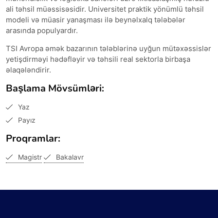
ali təhsil müəssisəsidir. Universitet praktik yönümlü təhsil
modeli və müasir yanaşması ilə beynəlxalq tələbələr
arasında populyardır.
TSI Avropa əmək bazarının tələblərinə uyğun mütəxəssislər
yetişdirməyi hədəfləyir və təhsili real sektorla birbaşa
əlaqələndirir.
Başlama Mövsümləri:
Yaz
Payız
Proqramlar:
Magistr
Bakalavr