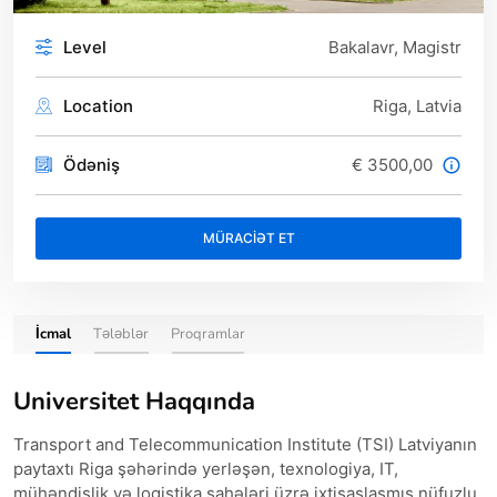
Level
Bakalavr, Magistr
Location
Riga, Latvia
Ödəniş
€ 3500,00
MÜRACİƏT ET
İcmal
Tələblər
Proqramlar
Universitet Haqqında
Transport and Telecommunication Institute (TSI) Latviyanın
paytaxtı Riga şəhərində yerləşən, texnologiya, IT,
mühəndislik və logistika sahələri üzrə ixtisaslaşmış nüfuzlu