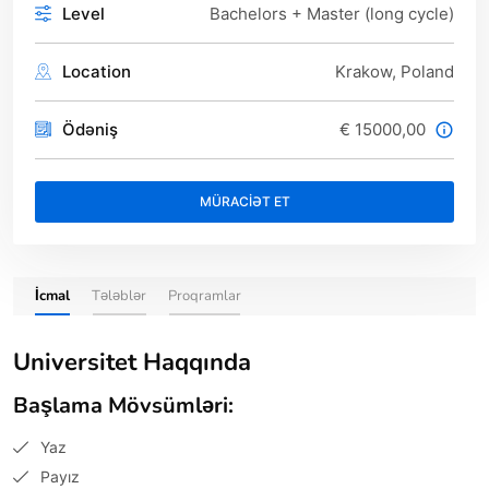
Level
Bachelors + Master (long cycle)
Location
Krakow, Poland
Ödəniş
€ 15000,00
MÜRACİƏT ET
İcmal
Tələblər
Proqramlar
Universitet Haqqında
Başlama Mövsümləri:
Yaz
Payız