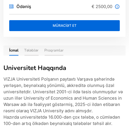
Ödəniş
€ 2500,00
MÜRACİƏT ET
İcmal
Tələblər
Proqramlar
Universitet Haqqında
VIZJA Universiteti Polşanın paytaxtı Varşava şəhərində
yerləşən, beynəlxalq yönümlü, akkreditə olunmuş özəl
universitetdir. Universitet 2001-ci ildə təsis olunmuşdur və
uzun illər University of Economics and Human Sciences in
Warsaw adı ilə fəaliyyət göstərmiş, 2025-ci ildən etibarən
rəsmi olaraq VIZJA University adını almışdır.
Hazırda universitetdə 16.000-dən çox tələbə, o cümlədən
100-dən artıq ölkədən beynəlxalq tələbələr təhsil alır.