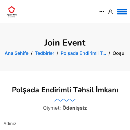
Join Event
Ana Səhifə
Tədbirlər
Polşada Endirimli T…
Qoşul
Polşada Endirimli Təhsil İmkanı
Qiymət:
Ödənişsiz