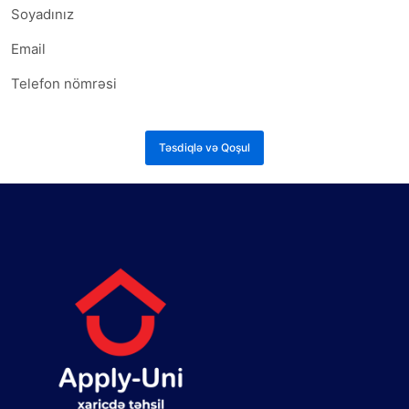
Təsdiqlə və Qoşul