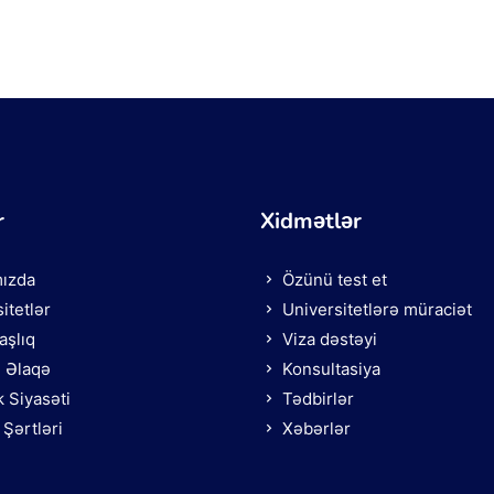
r
Xidmətlər
ızda
Özünü test et
itetlər
Universitetlərə müraciət
şlıq
Viza dəstəyi
ə Əlaqə
Konsultasiya
k Siyasəti
Tədbirlər
Şərtləri
Xəbərlər