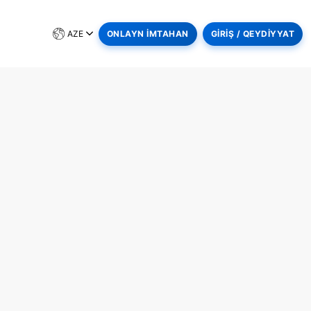
AZE
ONLAYN İMTAHAN
GİRİŞ / QEYDİYYAT