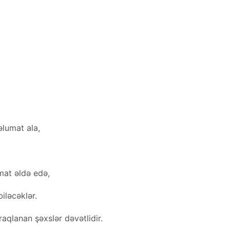
əlumat ala,
mat əldə edə,
iləcəklər.
aqlanan şəxslər dəvətlidir.