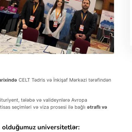
arixində
CELT Tədris və İnkişaf Mərkəzi tərəfindən
ituriyent, tələbə və valideynlərə Avropa
ixtisas seçimləri və viza prosesi ilə bağlı
ətraflı və
 olduğumuz universitetlər: