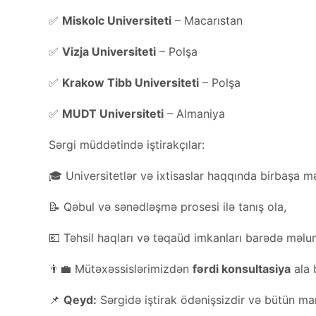
✅
Miskolc Universiteti
– Macarıstan
✅
Vizja Universiteti
– Polşa
✅
Krakow Tibb Universiteti
– Polşa
✅
MUDT Universiteti
– Almaniya
Sərgi müddətində iştirakçılar:
🎓 Universitetlər və ixtisaslar haqqında birbaşa m
📝 Qəbul və sənədləşmə prosesi ilə tanış ola,
💶 Təhsil haqları və təqaüd imkanları barədə məlu
👨‍💼 Mütəxəssislərimizdən
fərdi konsultasiya
ala b
📌
Qeyd:
Sərgidə iştirak ödənişsizdir və bütün mar