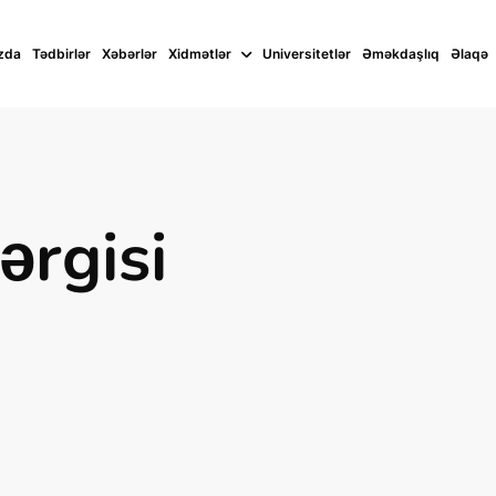
zda
Tədbirlər
Xəbərlər
Xidmətlər
Universitetlər
Əməkdaşlıq
Əlaqə
ərgisi