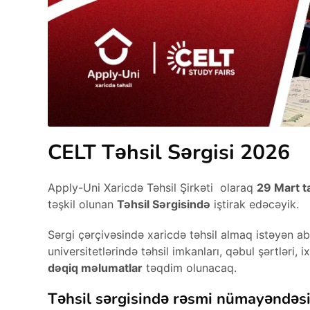
CELT Təhsil Sərgisi 2026
Apply-Uni Xaricdə Təhsil Şirkəti olaraq
29 Mart t
təşkil olunan
Təhsil Sərgisində
iştirak edəcəyik.
Sərgi çərçivəsində xaricdə təhsil almaq istəyən ab
universitetlərində təhsil imkanları, qəbul şərtləri, 
dəqiq məlumatlar
təqdim olunacaq.
Təhsil sərgisində rəsmi nümayəndəsi